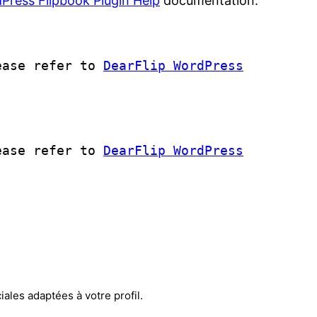
Press Flipbook Plugin Help
documentation.
lease refer to
DearFlip WordPress
lease refer to
DearFlip WordPress
ales adaptées à votre profil.