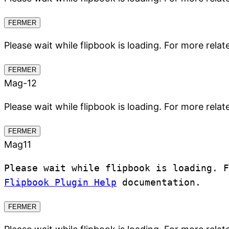
FERMER
Please wait while flipbook is loading. For more relat
FERMER
Mag-12
Please wait while flipbook is loading. For more relat
FERMER
Mag11
Please wait while flipbook is loading. 
Flipbook Plugin Help
documentation.
FERMER