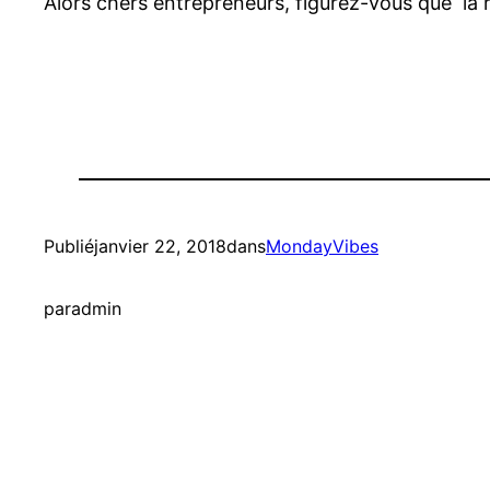
Alors chers entrepreneurs, figurez-vous que la réu
Publié
janvier 22, 2018
dans
MondayVibes
par
admin