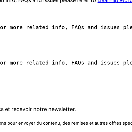
ed info, FAQs and issues please refer to
DearFlip Word
For more related info, FAQs and issues p
For more related info, FAQs and issues p
s et recevoir notre newsletter.
ons pour envoyer du contenu, des remises et autres offres spéci